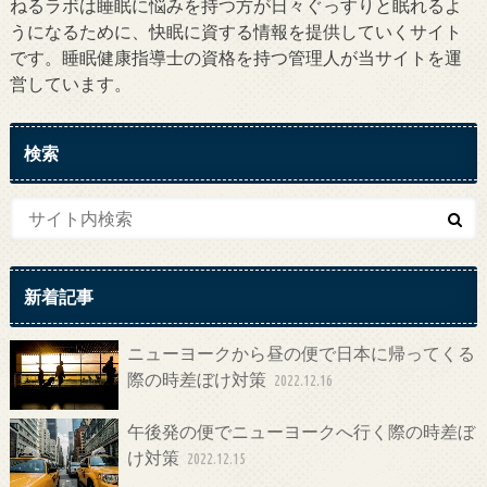
ねるラボは睡眠に悩みを持つ方が日々ぐっすりと眠れるよ
うになるために、快眠に資する情報を提供していくサイト
です。睡眠健康指導士の資格を持つ管理人が当サイトを運
営しています。
検索
新着記事
ニューヨークから昼の便で日本に帰ってくる
際の時差ぼけ対策
2022.12.16
午後発の便でニューヨークへ行く際の時差ぼ
け対策
2022.12.15