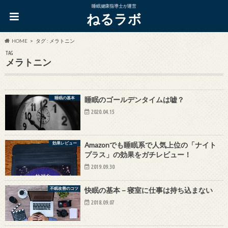
睡眠健康指導士が運営
ねるラボ
HOME
タグ : メラトニン
TAG
メラトニン
睡眠の基本
睡眠のゴールデンタイムは嘘？
2020.04.15
効果レビュー
Amazonでも睡眠系で人気上位の「ナイト
プラス」の効果をガチレビュー！
2019.09.30
不眠改善のコツ
快眠の基本－寝室に仕事は持ち込まない
2018.09.07