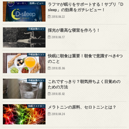
効果レビュー
ラフマが眠りをサポートする！サプリ「D
sleep」の効果をガチレビュー！
2018.06.22
不眠改善のコツ
採光が最高な寝室を作ろう！
2018.06.17
不眠改善のコツ
快眠に朝食は重要！朝食で意識すべき4つ
のこと
2018.05.06
不眠改善のコツ
これですっきり？朝気持ちよく目覚めの
ための方法
2018.05.02
快眠ファクター
メラトニンの原料、セロトニンとは？
2018.04.24