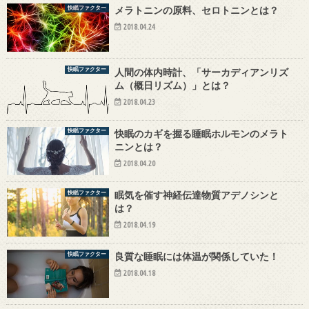
快眠ファクター
メラトニンの原料、セロトニンとは？
2018.04.24
快眠ファクター
人間の体内時計、「サーカディアンリズ
ム（概日リズム）」とは？
2018.04.23
快眠ファクター
快眠のカギを握る睡眠ホルモンのメラト
ニンとは？
2018.04.20
快眠ファクター
眠気を催す神経伝達物質アデノシンと
は？
2018.04.19
快眠ファクター
良質な睡眠には体温が関係していた！
2018.04.18