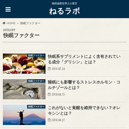
睡眠健康指導士が運営
ねるラボ
HOME
快眠ファクター
CATEGORY
快眠ファクター
快眠ファクター
快眠系サプリメントによく含有されてい
る成分「グリシン」とは？
2019.07.26
快眠ファクター
睡眠にも影響するストレスホルモン・コ
ルチゾールとは？
2018.06.15
快眠ファクター
これがないと覚醒を維持できない？オレ
キシンとは？
2018.04.27